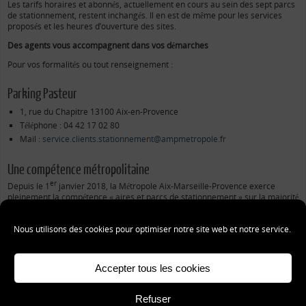
Les tarifs horaires et abonnés, actuellement en cours au sein des sept parcs
de stationnement, restent inchangés. Il en est de même pour les services
proposés et les heures d’ouverture des sites.
Des agents vous accompagnent dans vos démarches
Pour vos formalités ou tout renseignement :
Parking Pasteur
1, rue du Chapitre 13100 Aix-en-Provence
Téléphone : 04 42 17 02 80
Mail :
service.clients.stationnement@ampmetropole.fr
Une compétence métropolitaine
er
Depuis le 1
janvier 2018, la Métropole Aix-Marseille-Provence exerce
pleinement la compétence « aires et parcs de stationnement » sur la majorité
de son territoire.
Nous utilisons des cookies pour optimiser notre site web et notre service.
«
Bienvenue
Accepter tous les cookies
2015 - parkings-semepa - Tous droits réservés
Refuser
Mentions légales